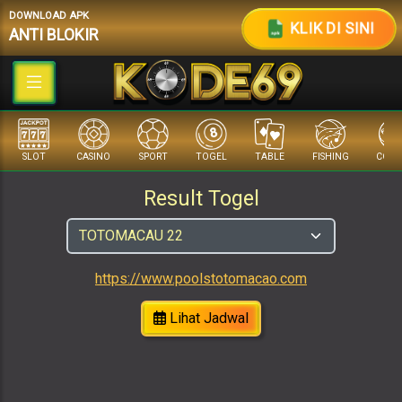
DOWNLOAD APK
KLIK DI SINI
ANTI BLOKIR
SLOT
CASINO
SPORT
TOGEL
TABLE
FISHING
COCK 
Result Togel
https://www.poolstotomacao.com
Lihat Jadwal