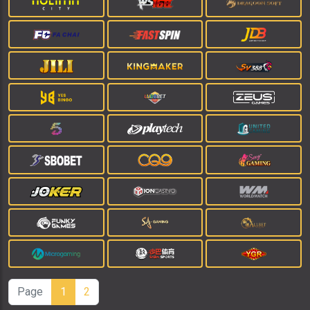
Page
1
2